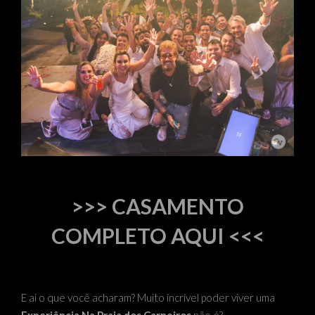
>>>
CASAMENTO
COMPLETO AQUI
<<<
E ai o que você acharam? Muito incrível poder viver uma
Experiência Na Praia dos Carneiros
não é?