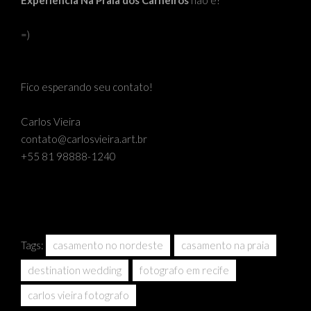
=)
Fico esperando seu contato!
Carlos Vieira
contato@carlosvieira.art.br
+55 81 98888-1240
Tags:
casamento no nordeste
casamento na praia
destination wedding
fotografo em recife
carlos vieira fotografo