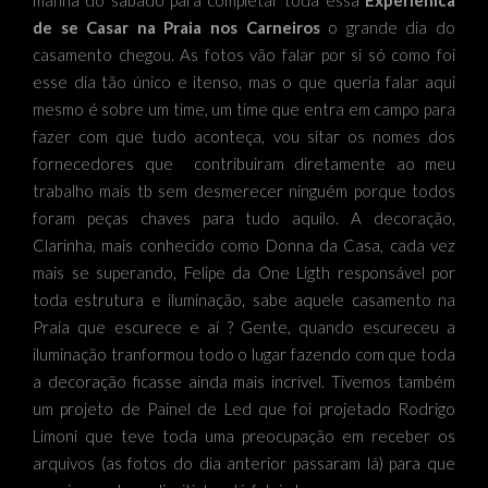
manhã do sábado para completar toda essa
Experiênica
de se Casar na Praia nos Carneiros
o grande dia do
casamento chegou. As fotos vão falar por si só como foi
esse dia tão único e itenso, mas o que queria falar aqui
mesmo é sobre um time, um time que entra em campo para
fazer com que tudo aconteça, vou sitar os nomes dos
fornecedores que contribuiram diretamente ao meu
trabalho mais tb sem desmerecer ninguém porque todos
foram peças chaves para tudo aquilo. A decoração,
Clarinha, mais conhecido como
Donna da Casa
, cada vez
mais se superando, Felipe da
One Ligth
responsável por
toda estrutura e iluminação, sabe aquele casamento na
Praia que escurece e aí ? Gente, quando escureceu a
iluminação tranformou todo o lugar fazendo com que toda
a decoração ficasse ainda mais incrível. Tivemos também
um projeto de Painel de Led que foi projetado
Rodrigo
Limoni
que teve toda uma preocupação em receber os
arquivos (as fotos do dia anterior passaram lá) para que