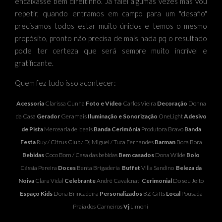
encaixasse bem direitinho. Já falei algumas vezes mas vou
repetir, quando entramos em campo para um "desafio"
precisamos todos estar muito únidos e temos o mesmo
propósito, pronto não precisa de mais nada pq o resultado
pode ter certeza que será sempre muito incrível e
gratificante.
Quem fez tudo isso acontecer:
Acessoria
Clarissa Cunha
Foto e Vídeo
Carlos Vieira
Decoração
Donna
da Casa
Gerador
Geramais
Iluminação e Sonorização
OneLight
Adesivo
de Pista
Mercearia de Ideais
Banda Cerimônia
Produtora Bravo
Banda
Festa
Ruy
/
Citrus Club
/ Dj Miguel /
Tuca Fernandes
Barman
Bora Bora
Bebidas
Coco Bom / Casa das bebidas
Bem casados
Dona Wilde
Bolo
Cássia Pereira
Doces
Benta Brigaderia
Buffet
Villa Sandino
Beleza da
Noiva
Clara Vidal
Celebrante
André Cavalcnati
Cerimonial
Do seu Jeito
Espaço Kids
Dona Brincadeira
Personalizados
BZ Gifts
Local
Pousada
Praia dos Carneiros
Vj
Limoni