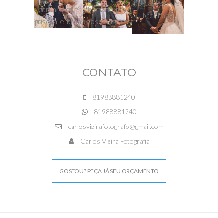
CONTATO
81988881240
81988881240
carlosvieirafotografo@gmail.com
Carlos Vieira Fotografia
GOSTOU? PEÇA JÁ SEU ORÇAMENTO