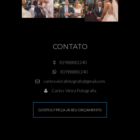
CONTATO
81988881240
81988881240
carlosvieirafotografo@gmail.com
Carlos Vieira Fotografia
GOSTOU? PEÇA JÁ SEU ORÇAMENTO