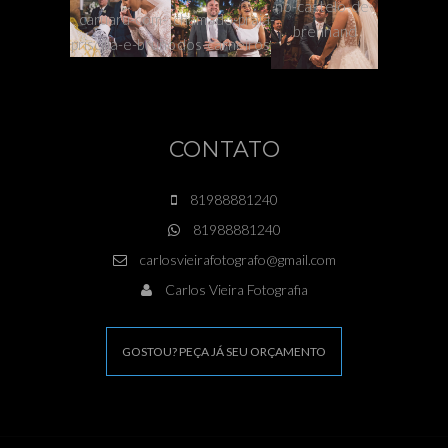
CONTATO
81988881240
81988881240
carlosvieirafotografo@gmail.com
Carlos Vieira Fotografia
GOSTOU? PEÇA JÁ SEU ORÇAMENTO