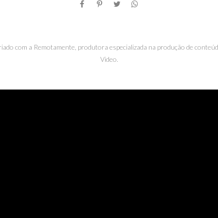
riado com a Remotamente, produtora especializada na produção de conteúd
Video.