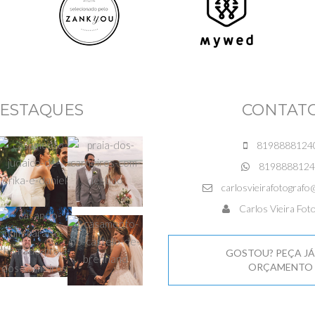
ESTAQUES
CONTAT
8198888124
8198888124
carlosvieirafotografo
Carlos Vieira Foto
GOSTOU? PEÇA JÁ
ORÇAMENTO