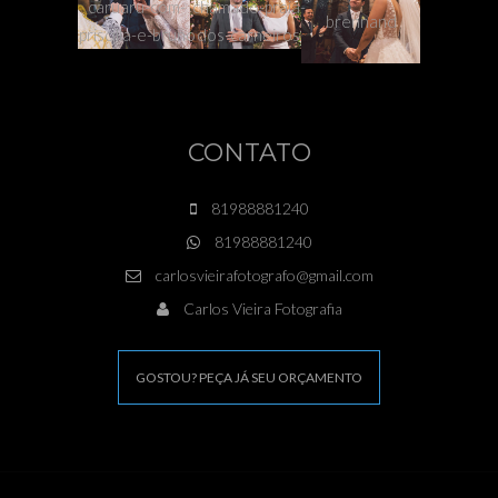
CONTATO
81988881240
81988881240
carlosvieirafotografo@gmail.com
Carlos Vieira Fotografia
GOSTOU? PEÇA JÁ SEU ORÇAMENTO