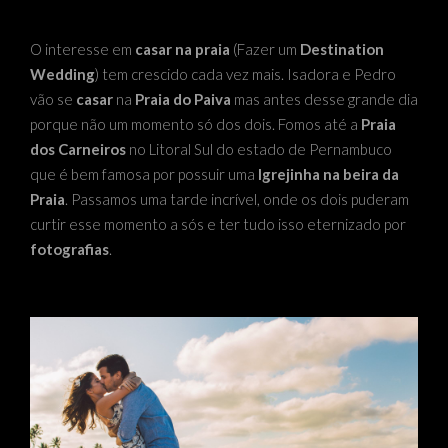
O interesse em
casar na praia
(Fazer um
Destination
Wedding
) tem crescido cada vez mais. Isadora e Pedro
vão se
casar
na
Praia do Paiva
mas antes desse grande dia
porque não um momento só dos dois. Fomos até a
Praia
dos Carneiros
no Litoral Sul do estado de Pernambuco
que é bem famosa por possuir uma
Igrejinha na beira da
Praia
. Passamos uma tarde incrível, onde os dois puderam
curtir esse momento a sós e ter tudo isso eternizado por
fotografias
.